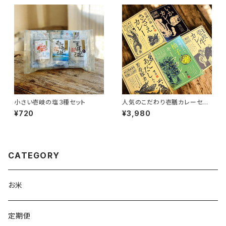
小さい壱岐の塩３種セット
人気のこだわり壱膳カレーセッ
ト
¥720
¥3,980
CATEGORY
お米
定期便