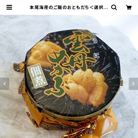
本尾海産のご飯のおともだち＜選択＞
| 島の駅 壱番館