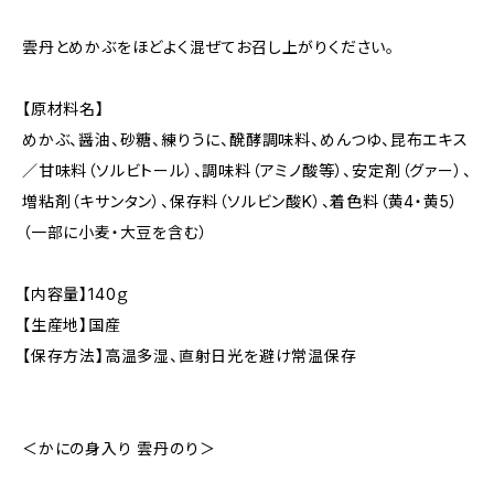
雲丹とめかぶをほどよく混ぜてお召し上がりください。
【原材料名】
めかぶ、醤油、砂糖、練りうに、醗酵調味料、めんつゆ、昆布エキス
／甘味料（ソルビトール）、調味料（アミノ酸等）、安定剤（グァー）、
増粘剤（キサンタン）、保存料（ソルビン酸K）、着色料（黄4・黄5）
（一部に小麦・大豆を含む）
【内容量】140ｇ
【生産地】国産
【保存方法】高温多湿、直射日光を避け常温保存
＜かにの身入り 雲丹のり＞