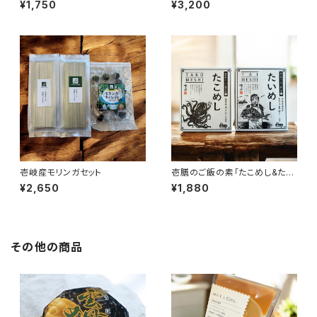
¥1,750
¥3,200
壱岐産モリンガセット
壱膳のご飯の素「たこめし&たい
めし」
¥2,650
¥1,880
その他の商品