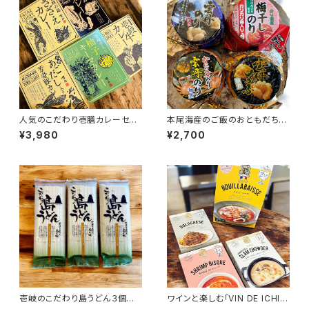
人気のこだわり壱膳カレーセッ
本尾海産のご飯のおともだち４
ト
種類セット
¥3,980
¥2,700
壱岐のこだわり島うどん３個セッ
ワインと楽しむ「VIN DE ICHIZ
ト
EN」セット