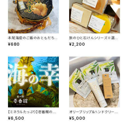
本尾海産のご飯のおともだち＜
旅のひと石けんシリーズ※選択
選択＞
あり
¥680
¥2,200
【ミネラルたっぷり】壱番館の海
オリーブリップ&ハンドクリーム
の幸セット
&入浴剤
¥6,500
¥5,000