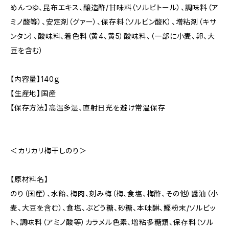
めんつゆ、昆布エキス、醸造酢/甘味料（ソルビトール）、調味料（ア
ミノ酸等）、安定剤（グァー）、保存料（ソルビン酸K）、増粘剤（キサ
ンタン）、酸味料、着色料（黄4、黄5）酸味料、（一部に小麦、卵、大
豆を含む）
【内容量】140ｇ
【生産地】国産
【保存方法】高温多湿、直射日光を避け常温保存
＜カリカリ梅干しのり＞
【原材料名】
のり（国産）、水飴、梅肉、刻み梅（梅、食塩、梅酢、その他）醤油（小
麦、大豆を含む）、食塩、ぶどう糖、砂糖、本味醂、鰹粉末/ソルビッ
ト、調味料（アミノ酸等）カラメル色素、増粘多糖類、保存料（ソル