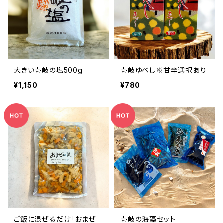
大きい壱岐の塩500g
壱岐ゆべし※甘辛選択あり
¥1,150
¥780
ご飯に混ぜるだけ「おまぜ
壱岐の海藻セット