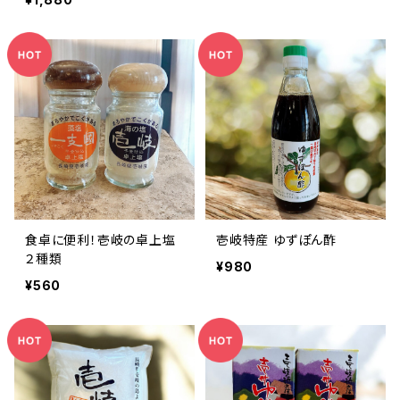
食卓に便利！壱岐の卓上塩
壱岐特産 ゆずぽん酢
２種類
¥980
¥560