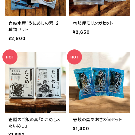
壱岐水産「うにめしの素」2
壱岐産モリンガセット
種類セット
¥2,650
¥2,800
壱膳のご飯の素「たこめし&
壱岐の島あおさ３個セット
たいめし」
¥1,400
¥1,880