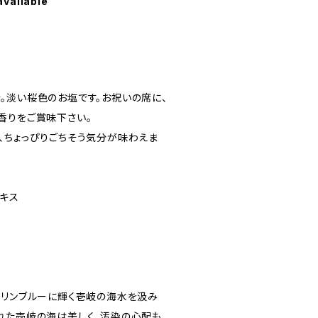
available
。淡い桜色のお塩です。お祝いの席に、
香りをご賞味下さい。
、ちょっぴりごちそう気分が味わえま
エキス
マリンブルーに輝く壱岐の海水を汲み
れた壱岐の海は美しく、汚染の心配も