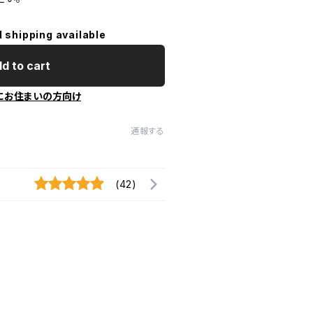
l shipping available
d to cart
にお住まいの方向け
通報する
(42)