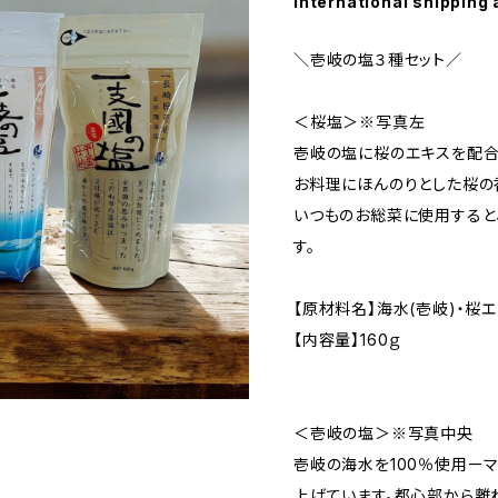
International shipping 
＼壱岐の塩３種セット／
＜桜塩＞※写真左
壱岐の塩に桜のエキスを配合
お料理にほんのりとした桜の
いつものお総菜に使用すると
す。
【原材料名】海水(壱岐)・桜
【内容量】160ｇ
＜壱岐の塩＞※写真中央
壱岐の海水を100％使用ー
上げています。都心部から離