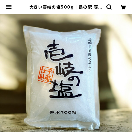
大きい壱岐の塩500g | 島の駅 壱番
館