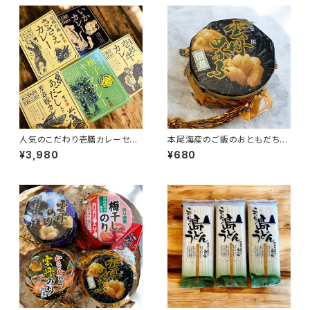
人気のこだわり壱膳カレーセッ
本尾海産のご飯のおともだち＜
ト
選択＞
¥3,980
¥680