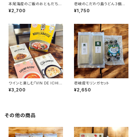
本尾海産のご飯のおともだち４
壱岐のこだわり島うどん３個セッ
種類セット
ト
¥2,700
¥1,750
ワインと楽しむ「VIN DE ICHIZ
壱岐産モリンガセット
EN」セット
¥3,200
¥2,650
その他の商品