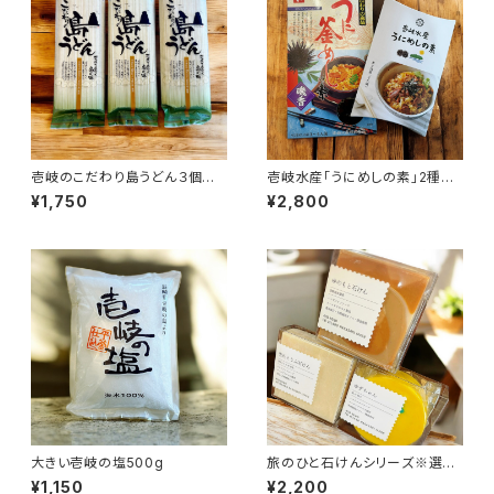
壱岐のこだわり島うどん３個セッ
壱岐水産「うにめしの素」2種類
ト
セット
¥1,750
¥2,800
大きい壱岐の塩500g
旅のひと石けんシリーズ※選択
あり
¥1,150
¥2,200