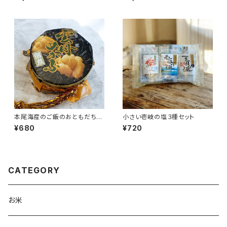
本尾海産のご飯のおともだち＜
小さい壱岐の塩３種セット
選択＞
¥680
¥720
CATEGORY
お米