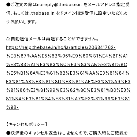
●ご注文の際は
noreply@thebase.in
をメールアドレス指定受
信、もしくは、thebase.in をドメイン指定受信に設定いただくよ
うお願いします。
⚠️自動送信メールは再送することができません。
https://help.thebase.in/hc/ja/articles/206341762-
%E8%87%AA%E5%8B%95%E9%80%81%E4%BF%A1
%E3%83%A1%E3%83%BC%E3%83%AB%E3%81%8C
%E5%B1%8A%E3%81%8B%E3%81%AA%E3%81%84%
E3%81%A8%E3%81%8D%E3%81%AF%E3%81%A9%E3
%81%86%E3%81%99%E3%82%8C%E3%81%B0%E3%
81%84%E3%81%84%E3%81%A7%E3%81%99%E3%81
%8B-
【キャンセルポリシー】
●決済後のキャンセル返金はしませんので、ご購入時にご確認を