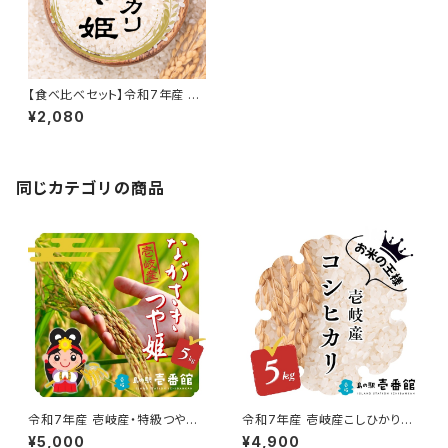
【食べ比べセット】令和7年産 つ
や姫&こしひかり！重量選択可
¥2,080
能！
同じカテゴリの商品
令和7年産 壱岐産・特級つや姫
令和7年産 壱岐産こしひかり
【重量選択可】
【重量選択可】
¥5,000
¥4,900