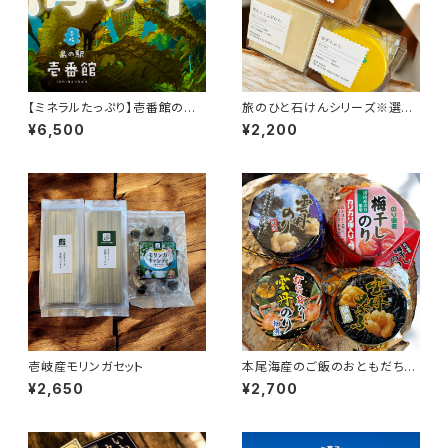
【ミネラルたっぷり】壱番館の海
旅のひと石けんシリーズ※選択
の幸セット
あり
¥6,500
¥2,200
壱岐産モリンガセット
本尾海産のご飯のおともだち４
種類セット
¥2,650
¥2,700