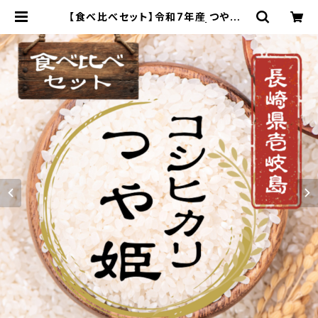
【食べ比べセット】令和7年産 つや姫&
こしひかり！重量選択可能！ | 島の駅
壱番館