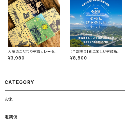
人気のこだわり壱膳カレーセッ
【全部盛り】食卓楽しい壱岐島詰
ト
め合わせセット（野菜+お肉+海
¥3,980
¥8,800
産+お菓子）
CATEGORY
お米
定期便