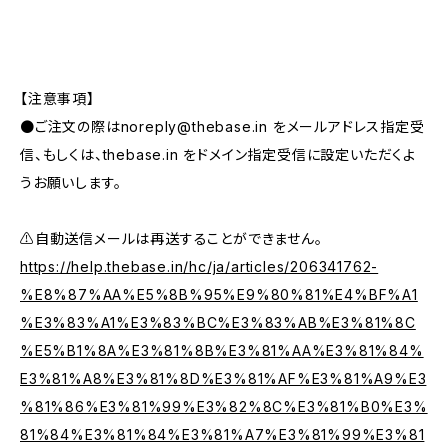
【注意事項】
●ご注文の際は
noreply@thebase.in
をメールアドレス指定受
信、もしくは、thebase.in をドメイン指定受信に設定いただくよ
うお願いします。
⚠️自動送信メールは再送することができません。
https://help.thebase.in/hc/ja/articles/206341762-
%E8%87%AA%E5%8B%95%E9%80%81%E4%BF%A1
%E3%83%A1%E3%83%BC%E3%83%AB%E3%81%8C
%E5%B1%8A%E3%81%8B%E3%81%AA%E3%81%84%
E3%81%A8%E3%81%8D%E3%81%AF%E3%81%A9%E3
%81%86%E3%81%99%E3%82%8C%E3%81%B0%E3%
81%84%E3%81%84%E3%81%A7%E3%81%99%E3%81