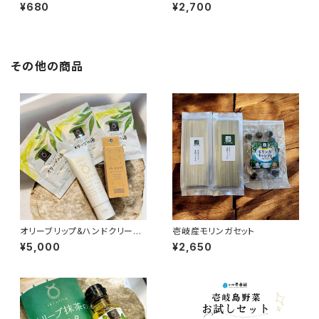
選択＞
種類セット
¥680
¥2,700
その他の商品
オリーブリップ&ハンドクリーム
壱岐産モリンガセット
&入浴剤
¥5,000
¥2,650