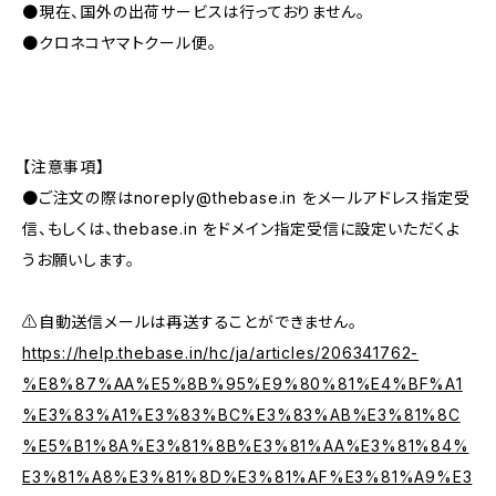
●現在、国外の出荷サービスは行っておりません。
●クロネコヤマトクール便。
【注意事項】
●ご注文の際は
noreply@thebase.in
をメールアドレス指定受
信、もしくは、thebase.in をドメイン指定受信に設定いただくよ
うお願いします。
⚠️自動送信メールは再送することができません。
https://help.thebase.in/hc/ja/articles/206341762-
%E8%87%AA%E5%8B%95%E9%80%81%E4%BF%A1
%E3%83%A1%E3%83%BC%E3%83%AB%E3%81%8C
%E5%B1%8A%E3%81%8B%E3%81%AA%E3%81%84%
E3%81%A8%E3%81%8D%E3%81%AF%E3%81%A9%E3