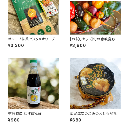
オリーブ抹茶パスタ&オリーブオ
【お試しセット】旬の壱岐島野菜
イル
セット+乾物
¥3,300
¥3,800
壱岐特産 ゆずぽん酢
本尾海産のご飯のおともだち＜
選択＞
¥980
¥680