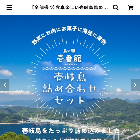
【全部盛り】食卓楽しい壱岐島詰め合
わせセット（野菜+お肉+海産+お菓
子） | 島の駅 壱番館