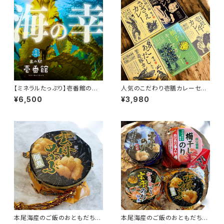
【ミネラルたっぷり】壱番館の海
人気のこだわり壱膳カレーセッ
の幸セット
ト
¥6,500
¥3,980
本尾海産のご飯のおともだち＜
本尾海産のご飯のおともだち４