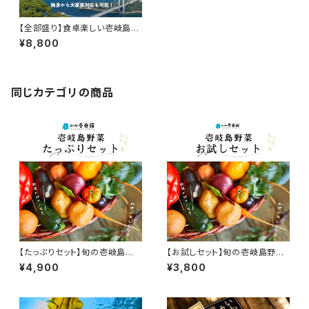
【全部盛り】食卓楽しい壱岐島詰
め合わせセット（野菜+お肉+海
¥8,800
産+お菓子）
同じカテゴリの商品
【たっぷりセット】旬の壱岐島野
【お試しセット】旬の壱岐島野菜
菜セット+乾物+お肉
セット+乾物
¥4,900
¥3,800