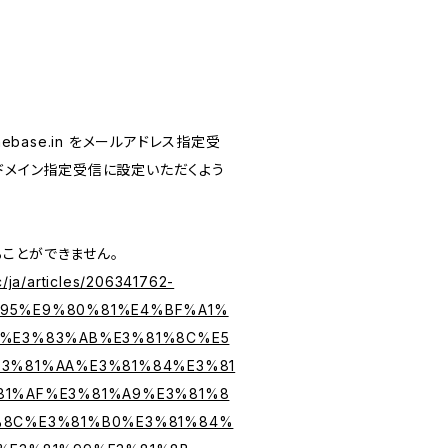
ebase.in
をメールアドレス指定受
n をドメイン指定受信に設定いただくよう
ることができません。
c/ja/articles/206341762-
95%E9%80%81%E4%BF%A1%
C%E3%83%AB%E3%81%8C%E5
3%81%AA%E3%81%84%E3%81
81%AF%E3%81%A9%E3%81%8
%8C%E3%81%B0%E3%81%84%