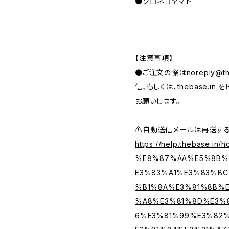
●クロネコヤマト
【注意事項】
●ご注文の際は
noreply@th
信、もしくは、thebase.i
お願いします。
⚠️自動送信メールは再送す
https://help.thebase.in/h
%E8%87%AA%E5%8B%
E3%83%A1%E3%83%B
%B1%8A%E3%81%8B%E
%A8%E3%81%8D%E3%
6%E3%81%99%E3%82