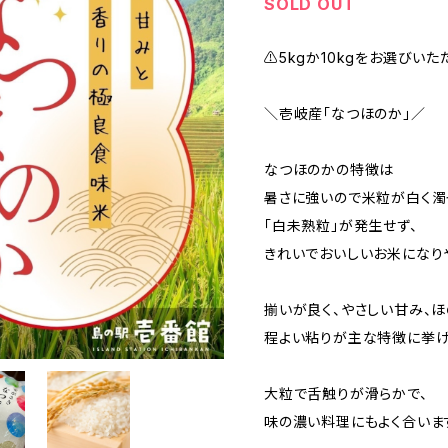
SOLD OUT
⚠️5kgか10kgをお選びいた
＼壱岐産「なつほのか」／
なつほのかの特徴は
暑さに強いので米粒が白く濁
「白未熟粒」が発生せず、
きれいでおいしいお米になり
揃いが良く、やさしい甘み、ほ
程よい粘りが主な特徴に挙げ
大粒で舌触りが滑らかで、
味の濃い料理にもよく合いま