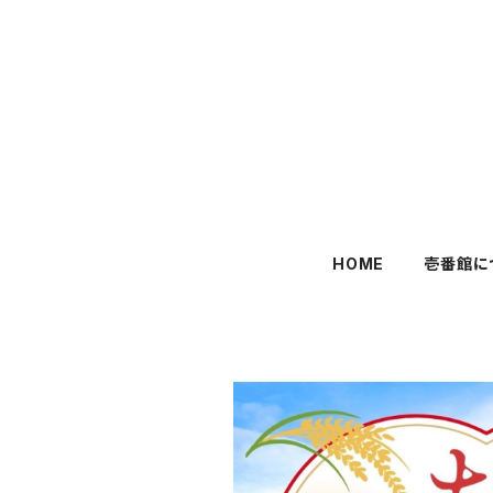
HOME
壱番館に