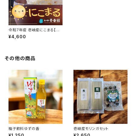
令和7年産 壱岐産にこまる【重
量選択可】
¥4,600
その他の商品
柚子飲料ゆずの香
壱岐産モリンガセット
¥1,250
¥2,650