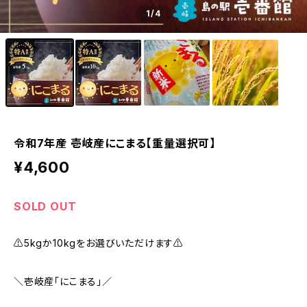
1
/4
令和7年産 壱岐産にこまる【重量選択可】
¥4,600
SOLD OUT
⚠️5kgか10kgをお選びいただけます⚠️
＼壱岐産「にこまる」／