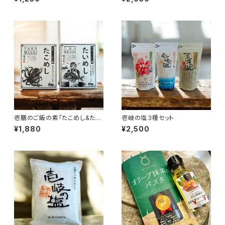
壱膳のご飯の素「たこめし&たい
壱岐の塩３種セット
めし」
¥1,880
¥2,500