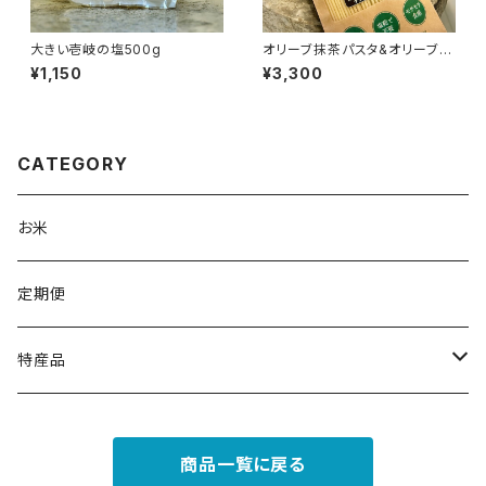
大きい壱岐の塩500g
オリーブ抹茶パスタ&オリーブオ
イル
¥1,150
¥3,300
CATEGORY
お米
定期便
特産品
セット商品
商品一覧に戻る