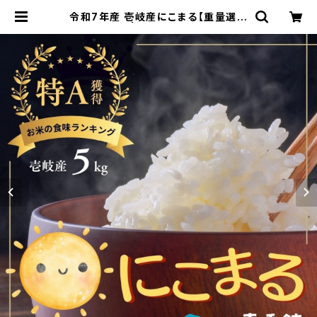
令和7年産 壱岐産にこまる【重量選択
可】 | 島の駅 壱番館